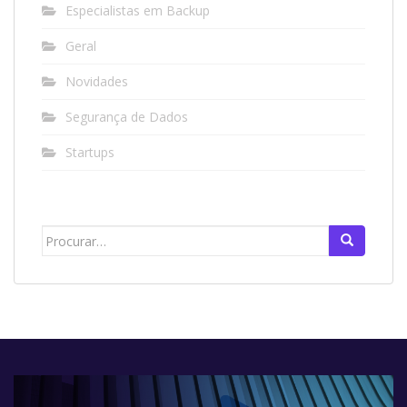
Especialistas em Backup
Geral
Novidades
Segurança de Dados
Startups
Search
for: