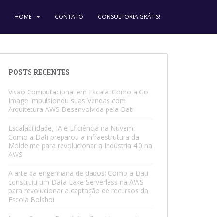
HOME
CONTATO
CONSULTORIA GRÁTIS!
POSTS RECENTES
Visão Computacional em Escala: Como a Go
Image Impulsionou suas Vendas com
Arquitetura AWS Desenvolvida pela Dati
Escalabilidade, IA e Eficiência na Nuvem:
Como a Dati preparou a infraestrutura da
Molde.me para revolucionar a Indústria 4.0 na
AWS
A arte da engenharia de dados: Como a Dati
construiu um Data Lake Serverless na AWS
para revolucionar a captação de recursos da
Escola Bolshoi