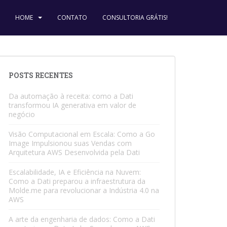
HOME
CONTATO
CONSULTORIA GRÁTIS!
POSTS RECENTES
Da automação à receita: como a Dati
transformou IA generativa em valor de
negócio
Visão Computacional em Escala: Como a Go
Image Impulsionou suas Vendas com
Arquitetura AWS Desenvolvida pela Dati
Escalabilidade, IA e Eficiência na Nuvem:
Como a Dati preparou a infraestrutura da
Molde.me para revolucionar a Indústria 4.0 na
AWS
A arte da engenharia de dados: Como a Dati