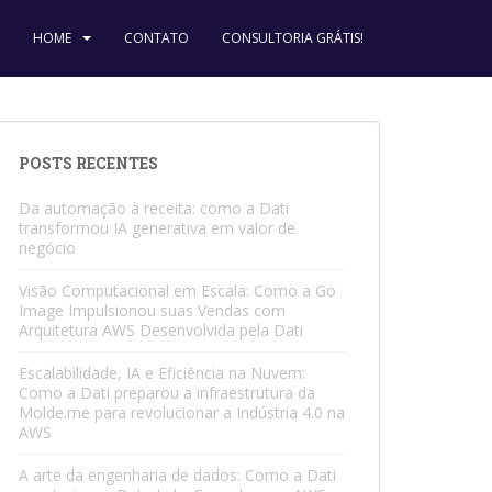
HOME
CONTATO
CONSULTORIA GRÁTIS!
POSTS RECENTES
Da automação à receita: como a Dati
transformou IA generativa em valor de
negócio
Visão Computacional em Escala: Como a Go
Image Impulsionou suas Vendas com
Arquitetura AWS Desenvolvida pela Dati
Escalabilidade, IA e Eficiência na Nuvem:
Como a Dati preparou a infraestrutura da
Molde.me para revolucionar a Indústria 4.0 na
AWS
A arte da engenharia de dados: Como a Dati