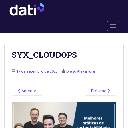
S
k
i
p
TOGGLE
t
o
m
a
SYX_CLOUDOPS
i
n
c
17 de setembro de 2023
Diego Alexandre
o
n
t
Anterior
Próximo
e
n
t