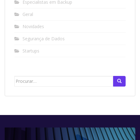
Especialistas em Backup
Geral
Novidades
Segurança de Dados
Startups
Search
for: