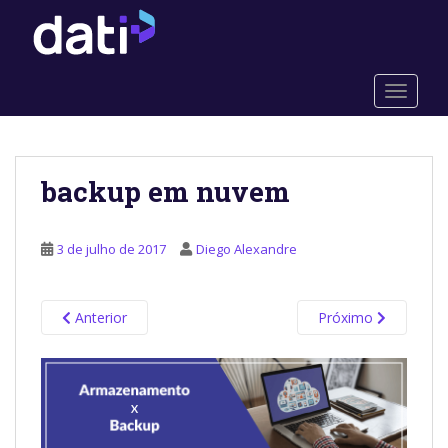
S
k
i
p
TOGGLE
t
o
m
a
backup em nuvem
i
n
c
3 de julho de 2017
Diego Alexandre
o
n
t
Anterior
Próximo
e
n
t