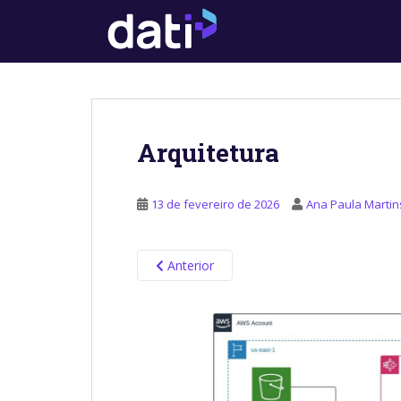
S
k
i
p
t
o
m
Arquitetura
a
i
n
13 de fevereiro de 2026
Ana Paula Martin
c
o
n
Anterior
t
e
n
t