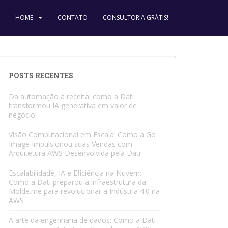
HOME
CONTATO
CONSULTORIA GRÁTIS!
POSTS RECENTES
Da automação à receita: como a Dati
transformou IA generativa em valor de
negócio
Visão Computacional em Escala: Como a Go
Image Impulsionou suas Vendas com
Arquitetura AWS Desenvolvida pela Dati
Escalabilidade, IA e Eficiência na Nuvem:
Como a Dati preparou a infraestrutura da
Molde.me para revolucionar a Indústria 4.0 na
AWS
A arte da engenharia de dados: Como a Dati