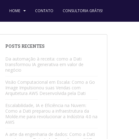
HOME
CONTATO
CONSULTORIA GRÁTIS!
POSTS RECENTES
Da automação à receita: como a Dati
transformou IA generativa em valor de
negócio
Visão Computacional em Escala: Como a Go
Image Impulsionou suas Vendas com
Arquitetura AWS Desenvolvida pela Dati
Escalabilidade, IA e Eficiência na Nuvem:
Como a Dati preparou a infraestrutura da
Molde.me para revolucionar a Indústria 4.0 na
AWS
A arte da engenharia de dados: Como a Dati