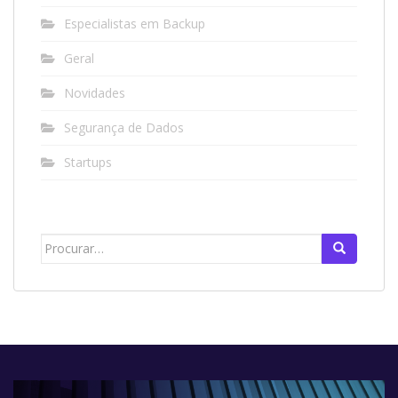
Especialistas em Backup
Geral
Novidades
Segurança de Dados
Startups
Search
for: