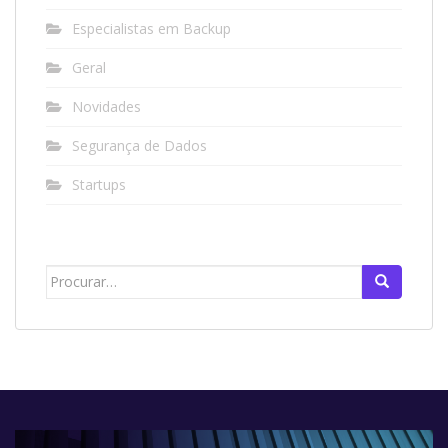
Especialistas em Backup
Geral
Novidades
Segurança de Dados
Startups
Search
for: