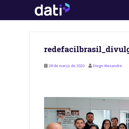
S
k
i
p
t
o
m
redefacilbrasil_divu
a
i
n
28 de março de 2020
Diego Alexandre
c
o
n
t
e
n
t