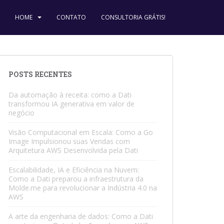
HOME
CONTATO
CONSULTORIA GRÁTIS!
POSTS RECENTES
Da automação à receita: como a Dati
transformou IA generativa em valor de
negócio
Visão Computacional em Escala: Como a Go
Image Impulsionou suas Vendas com
Arquitetura AWS Desenvolvida pela Dati
Escalabilidade, IA e Eficiência na Nuvem:
Como a Dati preparou a infraestrutura da
Molde.me para revolucionar a Indústria 4.0 na
AWS
A arte da engenharia de dados: Como a Dati