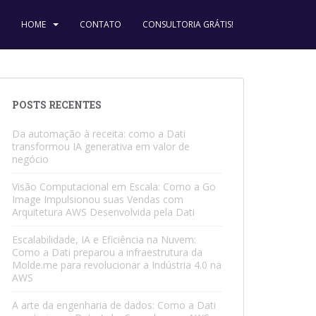
HOME
CONTATO
CONSULTORIA GRÁTIS!
POSTS RECENTES
Da automação à receita: como a Dati
transformou IA generativa em valor de
negócio
Visão Computacional em Escala: Como a Go
Image Impulsionou suas Vendas com
Arquitetura AWS Desenvolvida pela Dati
Escalabilidade, IA e Eficiência na Nuvem:
Como a Dati preparou a infraestrutura da
Molde.me para revolucionar a Indústria 4.0 na
AWS
A arte da engenharia de dados: Como a Dati