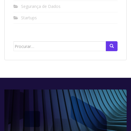
Segurança de Dados
Startups
Search
for: