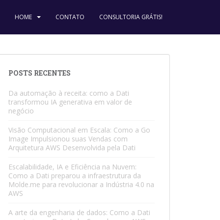
HOME
CONTATO
CONSULTORIA GRÁTIS!
POSTS RECENTES
Da automação à receita: como a Dati
transformou IA generativa em valor de
negócio
Visão Computacional em Escala: Como a Go
Image Impulsionou suas Vendas com
Arquitetura AWS Desenvolvida pela Dati
Escalabilidade, IA e Eficiência na Nuvem:
Como a Dati preparou a infraestrutura da
Molde.me para revolucionar a Indústria 4.0 na
AWS
A arte da engenharia de dados: Como a Dati