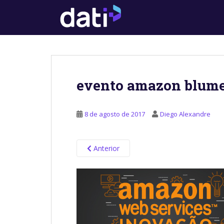
S
k
i
p
t
o
m
evento amazon blum
a
i
n
8 de agosto de 2017
Diego Alexandre
c
o
n
Anterior
t
e
n
t