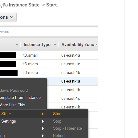
opção
Instance State
->
Start.