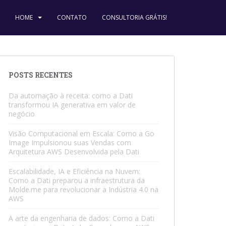
HOME
CONTATO
CONSULTORIA GRÁTIS!
POSTS RECENTES
Da automação à receita: como a Dati
transformou IA generativa em valor de
negócio
Visão Computacional em Escala: Como a Go
Image Impulsionou suas Vendas com
Arquitetura AWS Desenvolvida pela Dati
Escalabilidade, IA e Eficiência na Nuvem:
Como a Dati preparou a infraestrutura da
Molde.me para revolucionar a Indústria 4.0 na
AWS
A arte da engenharia de dados: Como a Dati