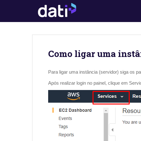
S
k
i
p
t
o
m
Como ligar uma instâ
a
i
n
Para ligar uma instância (servidor) siga os p
c
o
Após realizar login no painel, clique em Servi
n
t
e
n
t