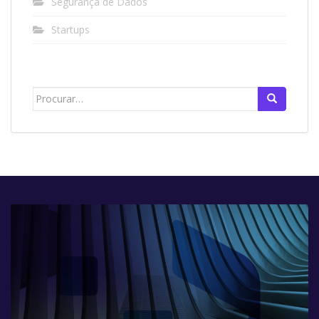
Segurança de Dados
Startups
Search
for: